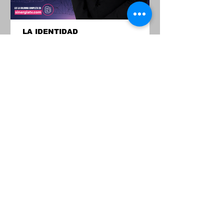
LA IDENTIDAD
1
/
13
Sinergia TV © 2025 HECHO CON
❤️ Y ☕ POR
DIP Comunicación