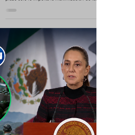
corto vs largo plazo
Hoy abordaremos el dilema del Director ante
la decisión del corto o largo plazo. Al corto
plazo solo le importa la maximización de la
inversión de los accionistas; si esto es así, se
hará todo lo que suponga dicho fin: desde
reducir costos a la mínima expresión, hasta
conseguir ventas que, aunque supongan un
riesgo de cobro, incrementen el EBITDA y los
márgenes de utilidad.