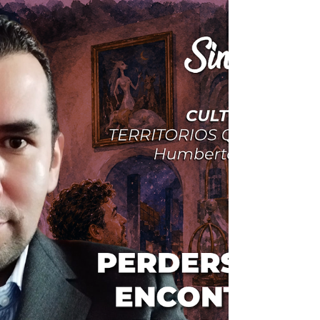
El Gobierno de México desplegó 1,557
elementos del Ejército Mexicano y la Guardia
Nacional en las principales zonas productoras
de aguacate de Michoacán, con el propósito
de reforzar la seguridad, proteger las
operaciones del sector y combatir las
extorsiones contra productores y
empacadores.