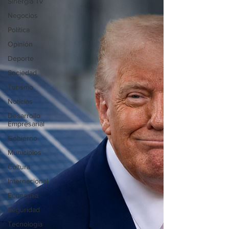
Sinergia Tv
Negocios
Política
Opinión
Deporte
Sociedad
Turismo
Noticias
Desarrollo
Empresarial
Gobierno
Municipios
Cultura
Internacional
Economía
Seguridad
Tecnología