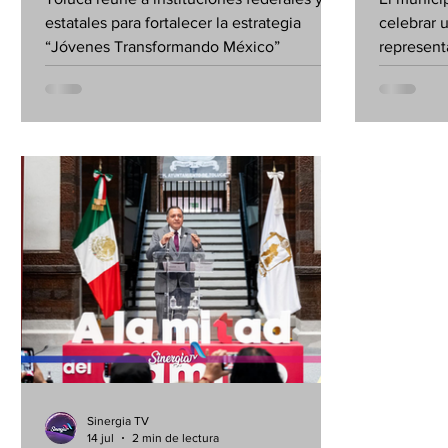
“Jóvenes
del 5
estatales para fortalecer la estrategia
celebrar 
Transformando México”
“Jóvenes Transformando México”
representa
Feria del
llevará a 
consolidá
promover 
la identid
Valle de 
Sinergia TV
14 jul
2 min de lectura