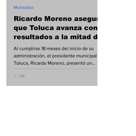
Municipios
Ricardo Moreno asegura
que Toluca avanza con
resultados a la mitad de
su administración
Al cumplirse 18 meses del inicio de su
administración, el presidente municipal de
Toluca, Ricardo Moreno, presentó un
balance de los avances alcanzados en
materia de servicios públicos, obra pública,
recuperación de espacios urbanos y
estabilidad financiera, al tiempo que
reconoció que aún existen retos
importantes para consolidar la
transformación de la capital mexiquense.