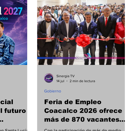
Sinergia TV
14 jul
2 min de lectura
Gobierno
cial
Feria de Empleo
l futuro
Coacalco 2026 ofrece
más de 870 vacantes
de el
con salarios de hasta 25
en Santa Lucía
Con la participación de más de medio