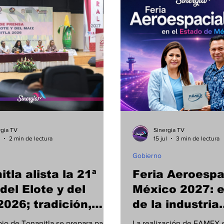
rgia TV
Sinergia TV
2 min de lectura
15 jul
3 min de lectura
Gobierno
tla alista la 21ª
Feria Aeroespa
del Elote y del
México 2027: e
2026; tradición,
de la industria
onomía y cultura
despegará des
pio de Tonanitla se prepara para
La realización de FAMEX 