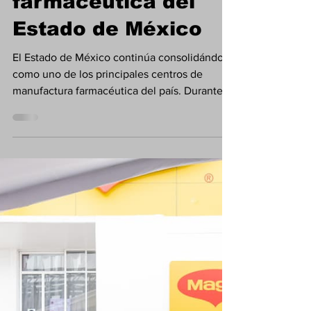
anuncia inversión en
Lerma y fortalece la
producción
farmacéutica del
Estado de México
El Estado de México continúa consolidándose
como uno de los principales centros de
manufactura farmacéutica del país. Durante
una visita a la planta de TAPI México, ubicada
en el municipio de Lerma, la secretaria de
Desarrollo Económico, Laura González
Hernández, conoció el proyecto de
expansión de la compañía, que contempla
una nueva inversión para fortalecer la
producción de Ingredientes Farmacéuticos
Activos (APIs, por sus siglas en inglés)