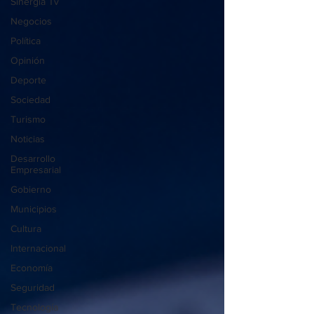
Sinergia Tv
Negocios
Política
Opinión
Deporte
Sociedad
Turismo
Noticias
Desarrollo
Empresarial
Gobierno
Municipios
Cultura
Internacional
Economía
Seguridad
Tecnología