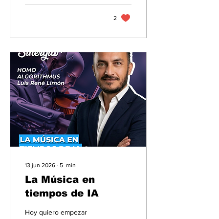
Netflix piden a los
guionistas repetir tres o
2
cuatro veces la trama
dentro de los diálogos.
¿La razón? Asumen que el
espectador está viendo la
película mientras revisa el
teléfono y, tarde o
temprano, perderá
información importante.
13 jun 2026
∙
5
min
La Música en
tiempos de IA
Hoy quiero empezar