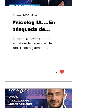
24 may 2026
∙
4
min
Psicolog IA….En
búsqueda de
sustitutos.
Durante la mayor parte de
la historia, la necesidad de
hablar con alguien fue
una cuestión de
supervivencia emocional.
El ser humano se
construyó en relación con
otros: compartir, escuchar,
2
ser validado, pertenecer.
No era opcional. Era parte
de lo que nos mantenía
estables.