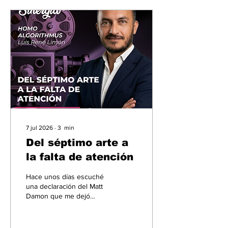
7 jul 2026
∙
3
min
Del séptimo arte a
la falta de atención
Hace unos días escuché
una declaración del Matt
Damon que me dejó
obligo a reflexionar en
Homo Algorithmus. Contó
que hoy plataformas como