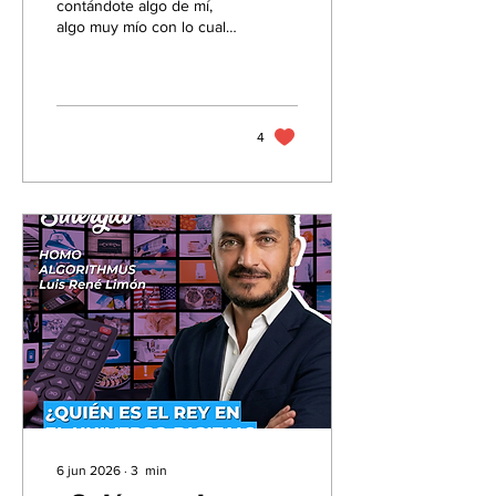
contándote algo de mí,
algo muy mío con lo cual
me conecto con la vida de
forma mágica: la música.
Desde que era un niño
fue algo que llamaba mi
atención y que siempre
4
ha tenido un espacio muy
peculiar en mi vida
(aunque he de confesar
que tal vez fui el único
niño de la escuela donde
iba que se fue a extra de
guitarra… quién iba a
pensar que después sería
algo que no solo me
formó musicalmente; me
atrevo a decir que formó
al hombre que soy hoy).
6 jun 2026
∙
3
min