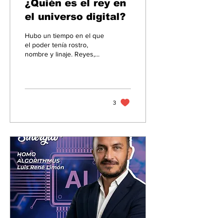
¿Quién es el rey en
el universo digital?
Hubo un tiempo en el que
el poder tenía rostro,
nombre y linaje. Reyes,
monarcas, imperios. El
control era evidente: unos
pocos decidían por
muchos. La historia está
llena de momentos donde
3
los pueblos, cansados de
ese control, comenzaron
a cuestionar el sistema.
Revoluciones,
independencias, nuevas
formas de gobierno.