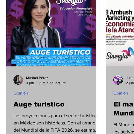
Municipios
Cultura
Internacional
E
Maribel Pérez
Juli
4 jun
3 min de lectura
2 jun
Opinión
Opinión
Auge turístico
El ma
Mundi
Las proyecciones para el sector turístico
en México son históricas. Con el arranque
El Mundia
del Mundial de la FIFA 2026, se estima
los activ