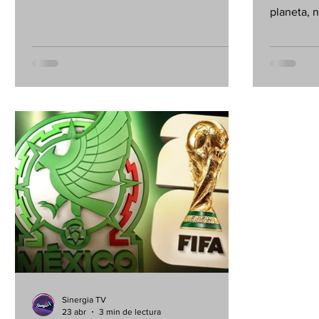
una derrama económica que superará los
planeta, 
3,000 millones de dólares, impulsada por
concentra
el consumo de visitantes nacionales e
audiencia
internacionales en las ciudades sede y los
personas
destinos conectados.
masiva y 
de cruzar 
generacio
FIFA ha c
de los mo
exitosos 
Sinergia TV
23 abr
3 min de lectura