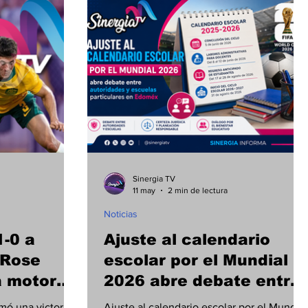
Sinergia TV
11 may
2 min de lectura
Noticias
-0 a
Ajuste al calendario
 Rose
escolar por el Mundial
a motores
2026 abre debate entre
ial 2026
autoridades y escuelas
mó una victoria
Ajuste al calendario escolar por el Mundial