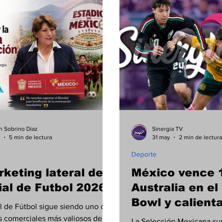
conomía
Seguridad
Tecnología
an Sobrino Díaz
Sinergia TV
5 min de lectura
31 may
2 min de lectura
Deporte
rketing lateral del
México vence 1
al de Futbol 2026
Australia en el
Bowl y calient
l de Fútbol sigue siendo uno de
rumbo al Mund
os comerciales más valiosos del
La Selección Mexicana su