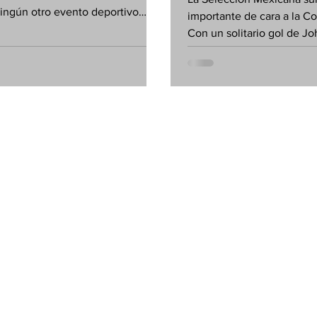
ningún otro evento deportivo
importante de cara a la C
 durante un solo mes una
Con un solitario gol de J
 global de miles de millones de
cabeza, El Tri derrotó 1-0 
, una capacidad de consumo
intenso partido amistoso 
una conversación cultural capaz
mítico Rose Bowl ante má
fronteras, idiomas y
espectadores, la gran may
nes, precisamente por ello, la
onstruido durante décadas uno
delos de comercialización más
de la historia moderna.