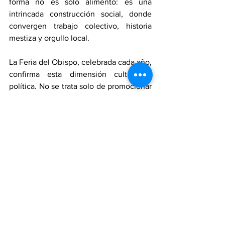
forma no es solo alimento: es una 
intrincada construcción social, donde 
convergen trabajo colectivo, historia 
mestiza y orgullo local.
La Feria del Obispo, celebrada cada año, 
confirma esta dimensión cultural y 
política. No se trata solo de promocionar 
un producto, sino de reivindicarlo como 
patrimonio alimentario y como un signo 
de identidad que se resiste a un modelo 
alimentario global y estandarizado. La 
feria celebra la diversidad de 
preparaciones y la riqueza de un 
conocimiento transmitido de generación 
en generación.
Degustar un taco de obispo en el 
mercado de Tenancingo es, en suma, 