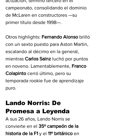
actuación, terminó tercero en el 
campeonato, consolidando el dominio 
de McLaren en constructores —su 
primer título desde 1998—.
Otros highlights: 
Fernando Alonso
 brilló 
con un sexto puesto para Aston Martin, 
escalando al décimo en la general, 
mientras 
Carlos Sainz
 luchó por puntos 
en noveno. Lamentablemente, 
Franco 
Colapinto
 cerró último, pero su 
temporada rookie fue de aprendizaje 
puro.
Lando Norris: De 
Promesa a Leyenda
A sus 26 años, Lando Norris se 
convierte en el 
35º campeón de la 
historia de la F1
 y el 
11º británico
 en 