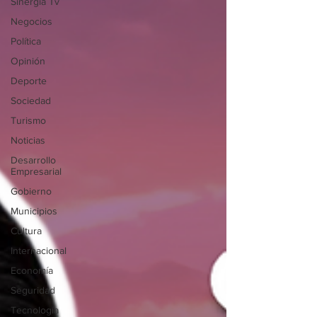
Sinergia Tv
Negocios
Política
Opinión
Deporte
Sociedad
Turismo
Noticias
Desarrollo
Empresarial
Gobierno
Municipios
Cultura
Internacional
Economía
Seguridad
Tecnología