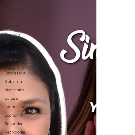
Sinergia Tv
Negocios
Política
Opinión
Deporte
Sociedad
Turismo
Noticias
Desarrollo
Empresarial
Gobierno
Municipios
Cultura
Internacional
Economía
Seguridad
Tecnología