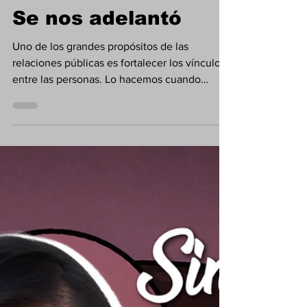
Yunuen Vázquez
2 jun
5 min de lectura
Opinión
Se nos adelantó
Uno de los grandes propósitos de las
relaciones públicas es fortalecer los vínculos
entre las personas. Lo hacemos cuando
celebramos logros, alcanzamos metas o
atravesamos periodos de prosperidad; pero
también cuando enfrentamos pérdidas,
incertidumbre y dolor.