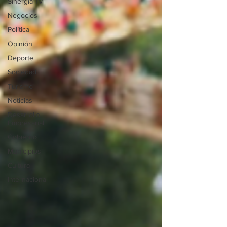
Sinergia Tv
Negocios
Política
Opinión
Deporte
Sociedad
Turismo
Noticias
Desarrollo
Empresarial
Gobierno
Municipios
Cultura
Internacional