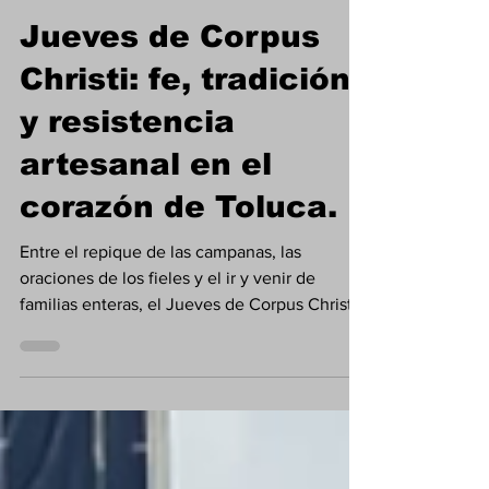
Opinión
Jueves de Corpus
Christi: fe, tradición
y resistencia
artesanal en el
corazón de Toluca.
Entre el repique de las campanas, las
oraciones de los fieles y el ir y venir de
familias enteras, el Jueves de Corpus Christi
volvió a reunir a cientos de personas frente a
la Catedral de Toluca. Una celebración
profundamente religiosa que, año con año,
también se convierte en un encuentro con las
raíces culturales de México.