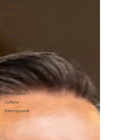
Sinergia Tv
Negocios
Política
Opinión
Deporte
Sociedad
Turismo
Noticias
Desarrollo
Empresarial
Gobierno
Municipios
Cultura
Internacional