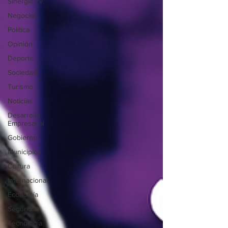
Sinergia Tv
Negocios
Política
Opinión
Deporte
Sociedad
Turismo
Noticias
Desarrollo
Empresarial
Gobierno
Municipios
Cultura
Internacional
Economía
Seguridad
Tecnología