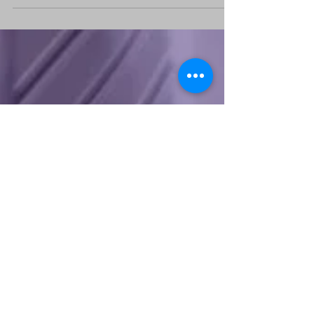
calendario escolar nos dejó una lección clara:
en las finanzas del hogar, la falta de previsión
siempre sale cara. Cada vez que la rutina
escolar se rompe por una modificación
inesperada, nuestro presupuesto familiar
sufre las consecuencias. En México, la cultura
de la planeación sigue siendo un desafío;
según la Encuesta Nacional de Inclusión
Financiera (ENIF) estudio del INEGI y la CNBV
que m