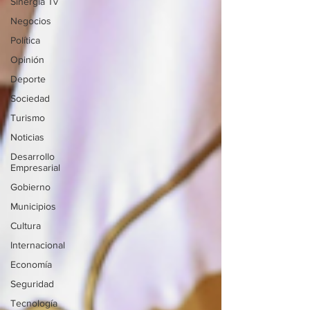
Sinergia Tv
Negocios
Política
Opinión
Deporte
Sociedad
Turismo
Noticias
Desarrollo
Empresarial
Gobierno
Municipios
Cultura
Internacional
Economía
Seguridad
Tecnología