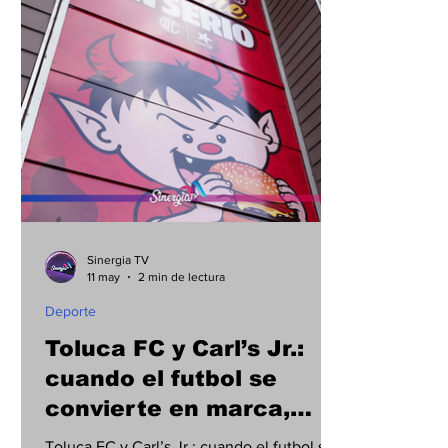
Municipios
Cultura
Internacional
Sinergia TV
11 may
2 min de lectura
Deporte
Toluca FC y Carl’s Jr.:
cuando el futbol se
convierte en marca,
identidad y motor
Toluca FC y Carl’s Jr.: cuando el futbol se