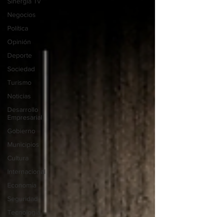
Sinergia Tv
Negocios
Política
Opinión
Deporte
Sociedad
Turismo
Noticias
Desarrollo
Empresarial
Gobierno
Municipios
Cultura
Internacional
Economía
Seguridad
Tecnología