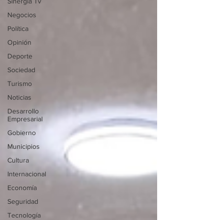
Sinergia Tv
Negocios
Política
Opinión
Deporte
Sociedad
Turismo
Noticias
Desarrollo
Empresarial
Gobierno
Municipios
Cultura
Internacional
Economía
Seguridad
Tecnología