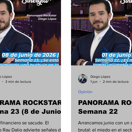
conomía
Seguridad
Tecnología
o López
Diego López
3 min de lectura
1 jun
2 min de lectura
Opinión
RAMA ROCKSTAR |
PANORAMA RO
a 23 (8 de Junio)
Semana 22
 financiero se sacude. El
Arrancamos junio con un 
 Ray Dalio advierte señales de
brutal: el miedo en el sec