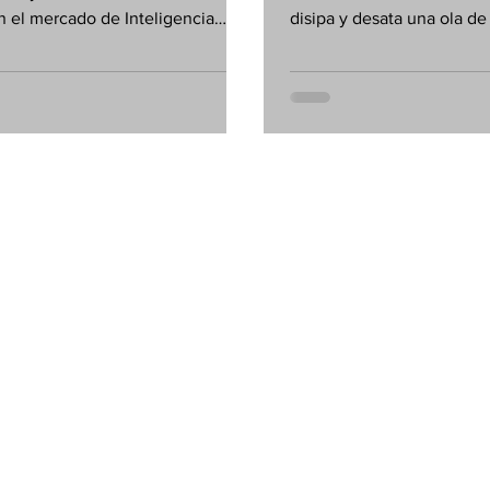
n el mercado de Inteligencia
disipa y desata una ola de
 y Wall Street frena su ritmo
bolsas globales. ¡Aquí lo
, mientras Latinoamérica sufre una
ajustar tu sistema!
ida de capitales. ¡Aquí los
lave para ajustar tu sistema!