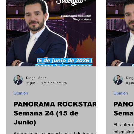
Municipios
Cultura
Internacional
E
Diego López
Dieg
15 jun
3 min de lectura
8 jun
Opinión
Opinión
PANORAMA ROCKSTAR |
PANO
Semana 24 (15 de
Seman
Junio)
El tablero
mismísimo
Arrancamos la segunda mitad de junio con