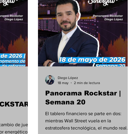
Diego López
18 may
2 min de lectura
Panorama Rockstar |
Semana 20
CKSTAR |
El tablero financiero se parte en dos:
mientras Wall Street vuela en la
cambio de juego
estratosfera tecnológica, el mundo real
tor energético se