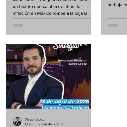
burbuja e
un tablero que cambia de ritmo: la
Artificial
inflación en México rompe a la baja la
histórico
barrera del 4%, el superpeso recupera
fuerte sal
terreno y las materias primas sufren una
números c
corrección masiva que abre ventanas de
oportunidad únicas. ¡Aquí los números
clave para ajustar tu sistema!
Diego López
13 abr
2 min de lectura