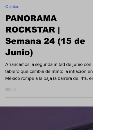
Diego López
15 jun
3 min de lectura
Opinión
PANORAMA
ROCKSTAR |
Semana 24 (15 de
Junio)
Arrancamos la segunda mitad de junio con un
tablero que cambia de ritmo: la inflación en
México rompe a la baja la barrera del 4%, el
superpeso recupera terreno y las materias
primas sufren una corrección masiva que abre
ventanas de oportunidad únicas. ¡Aquí los
números clave para ajustar tu sistema!