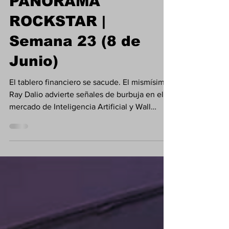
Opinión
PANORAMA
ROCKSTAR |
Semana 23 (8 de
Junio)
El tablero financiero se sacude. El mismísimo
Ray Dalio advierte señales de burbuja en el
mercado de Inteligencia Artificial y Wall
Street frena su ritmo histórico, mientras
Latinoamérica sufre una fuerte salida de
capitales. ¡Aquí los números clave para
ajustar tu sistema!