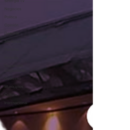
Sinergia Tv
Negocios
Política
Opinión
Deporte
Sociedad
Turismo
Noticias
Desarrollo
Empresarial
Gobierno
Municipios
Cultura
Internacional