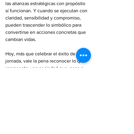
las alianzas estratégicas con propósito 
sí funcionan. Y cuando se ejecutan con 
claridad, sensibilidad y compromiso, 
pueden trascender lo simbólico para 
convertirse en acciones concretas que 
cambian vidas.
Hoy, más que celebrar el éxito de una 
jornada, vale la pena reconocer lo que 
representa: una sociedad que, pese a 
todo, sigue respondiendo cuando más 
se necesita.
Porque hay causas que no admiten 
indiferencia. Y esta, sin duda, es una de 
ellas.
IHOP
National Pancake Day
AMANC Estado de México
Noticias