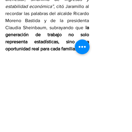
estabilidad económica”
, citó Jaramillo al 
recordar las palabras del alcalde Ricardo 
Moreno Bastida y de la presidenta 
Claudia Sheinbaum, subrayando que 
la 
generación de trabajo no solo 
representa estadísticas, sino una 
oportunidad real para cada familia.
Con las gestiones municipales y la 
confianza empresarial, Toluca y el Valle 
de Toluca confirman su papel como
tierra fértil para inversiones y empleos 
sostenibles,
 consolidando un círculo 
virtuoso entre inversión, productividad y 
bienestar social.
Ayuntamiento de Toluca
Toluca
Valle de Toluca
LaToluqueña
Sociedad