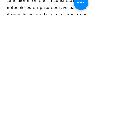
coincidieron en que la construcción del 
protocolo es un paso decisivo para que 
el periodismo en Toluca se ejerza con 
seguridad, dignidad y pleno respeto a 
los derechos fundamentales, 
consolidando una nueva relación de 
confianza entre autoridades 
y comunicadores.
Toluca
Periodistas
Política
Ver todo
Entradas recientes