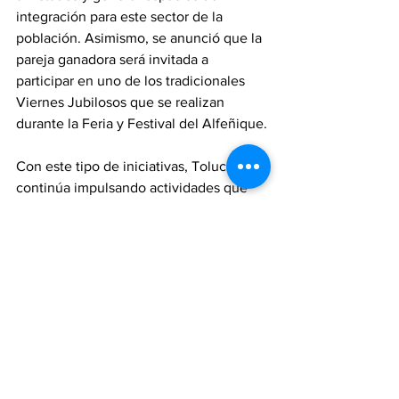
integración para este sector de la 
población. Asimismo, se anunció que la 
pareja ganadora será invitada a 
participar en uno de los tradicionales 
Viernes Jubilosos que se realizan 
durante la Feria y Festival del Alfeñique.
Con este tipo de iniciativas, Toluca 
continúa impulsando actividades que 
reconocen la experiencia, energía y 
participación de las personas adultas 
mayores, fortaleciendo una visión de 
inclusión y bienestar para todas las 
generaciones.
Ricardo Moreno
Ayuntamiento de Toluca
Rocío Pegueros
DIF Toluca
Toluca se pone en Ritmo
Municipios
Noticias