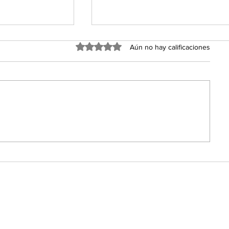
Obtuvo 0 de 5 estrellas.
Aún no hay calificaciones
ograma
Celebración por el triunf
 para el
México concluye con sal
 115 mil
y limpieza total en Toluc
iantes