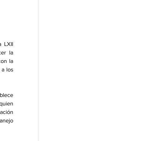
LXII 
r la 
on la 
a los 
blece 
uien 
ación 
nejo 