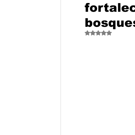
fortale
bosque
Obtuvo NaN de 5 est