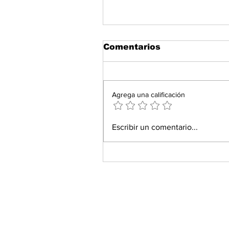
Comentarios
Agrega una calificación
Escribir un comentario...
Inicia en Toluca el pr
"Alimentación Escolar
Bienestar" con más de
desayunos para estud