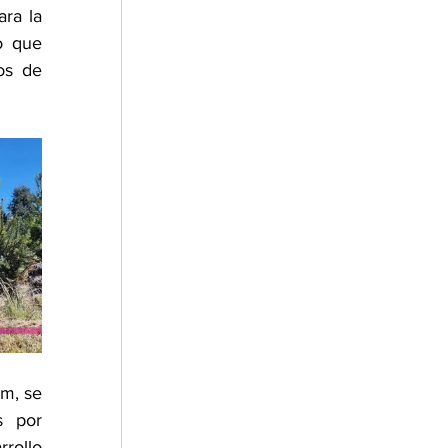
a la 
 que 
os de 
m, se 
 por 
ollo 