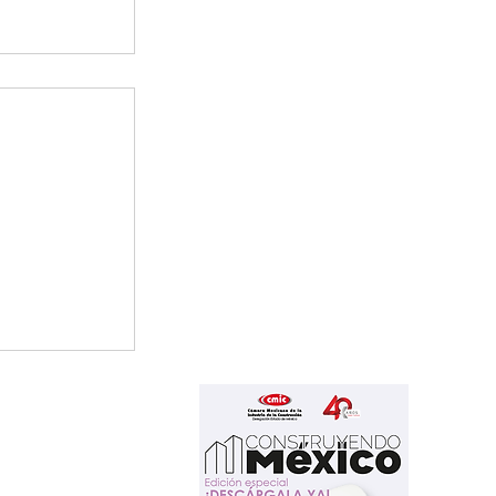
o de
do blanco
a