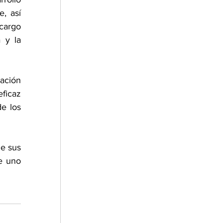
, así 
cargo 
 y la 
ción 
icaz 
e los 
e sus 
e uno 