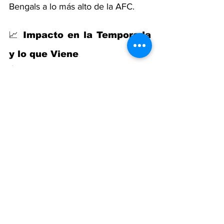
Bengals a lo más alto de la AFC.
📈 Impacto en la Temporada 
y lo que Viene
Con este resultado, equipos como 
Packers, Bills y 49ers
 consolidan su 
arranque, mostrando equilibrio en 
ataque y defensa. En cambio, los 
Jets y Steelers
 deberán reaccionar 
pronto si no quieren complicar su 
temporada demasiado temprano.
La Semana 3 promete choques 
imperdibles, con enfrentamientos 
que podrían definir tendencias: los 
Bills contra los Ravens y los 
Cowboys frente a los Eagles 
destacan como duelos que medirán 