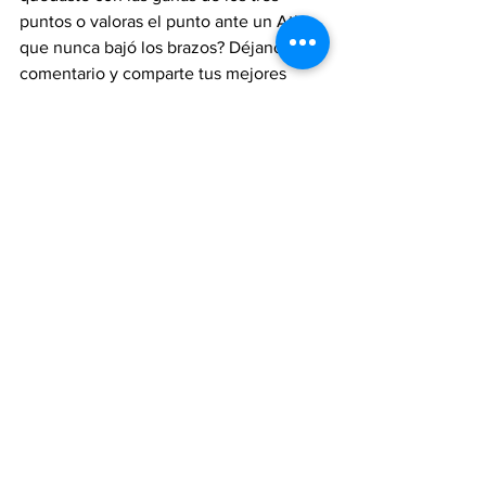
puntos o valoras el punto ante un Atlas 
que nunca bajó los brazos? Déjanos tu 
comentario y comparte tus mejores 
fotos o videos del Nemesio Díez este 
sábado.
¡Arriba los Diablos! 👹🔴 
#TolucaVsAtlas
#Jornada11
#Clausura2026
#LigaMX
#ElInfierno
Toluca F.C.
Diablos Rojos
Liga MX
Vamos Diablos
Deporte
Ver todo
Entradas recientes