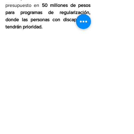
presupuesto en 
50 millones de pesos 
para programas de regularización, 
donde las personas con discapacidad 
tendrán prioridad.
En el Estado de México, 2.7 millones de 
personas presentan alguna 
discapacidad, por lo que este convenio 
representa un paso clave hacia la 
inclusión y el ejercicio pleno 
de sus derechos.
Edoméx
Inclusión
IMEVIS
IMEDIS
Sociedad