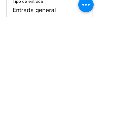
Tipo de entrada
Entrada general
Precio
$0.00
Total
$0.00
Compartir este
evento