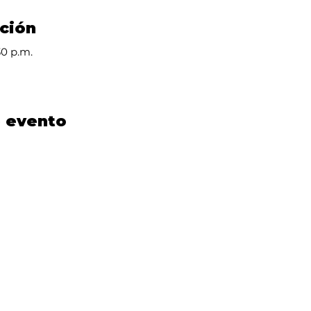
ación
30 p.m.
e evento