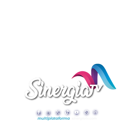
Sinergia TV © 2025 HECHO CON ❤️ Y ☕ POR
DIP Comunicación