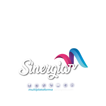
Sinergia TV © 2025 HECHO CON ❤️ Y ☕ POR
DIP Comunicación