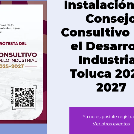
Instalación
Consej
Consultivo
el Desarro
Industria
Toluca 202
2027
Ya no es posible registra
Ver otros eventos