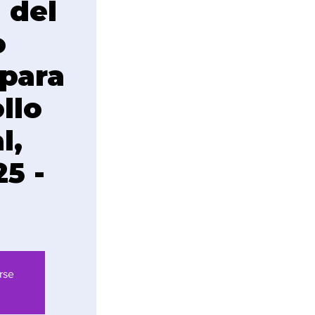
 del
o
 para
llo
l,
5 -
rse