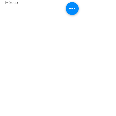
México
Compartir este
evento
Sinergia TV © 2025 HECHO CON
❤️ Y ☕ POR
DIP Comunicación