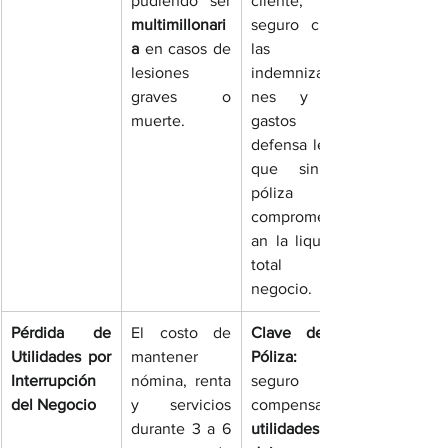
pudiendo ser 
cliente, el 
multimillonari
seguro cubre 
a
 en casos de 
las 
lesiones 
indemnizacio
graves o 
nes y los 
muerte.
gastos de 
defensa legal, 
que sin la 
póliza 
comprometerí
an la liquidez 
total del 
negocio.
Pérdida de 
El costo de 
Clave de la 
Utilidades por 
mantener 
Póliza:
 El 
Interrupción 
nómina, renta 
seguro 
del Negocio
y servicios 
durante 3 a 6 
utilidades que 