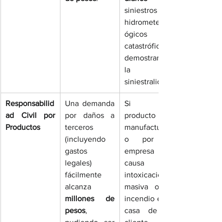
siniestros 
hidrometeorol
ógicos y 
catastróficos, 
demostrando 
la alta 
siniestralidad.
Responsabilid
Una demanda 
Si un 
ad Civil por 
por daños a 
producto 
Productos
terceros 
manufacturad
(incluyendo 
o por tu 
gastos 
empresa 
legales) 
causa una 
fácilmente 
intoxicación 
alcanza 
masiva o un 
millones de 
incendio en la 
pesos
, 
casa de un 