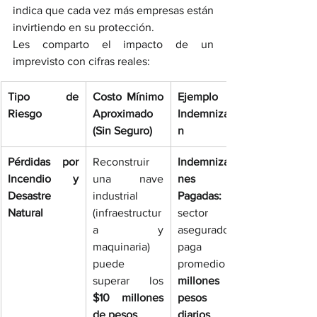
indica que cada vez más empresas están 
invirtiendo en su protección.
Les comparto el impacto de un 
imprevisto con cifras reales:
Tipo de 
Costo Mínimo 
Ejemplo de 
Riesgo
Aproximado 
Indemnizació
(Sin Seguro)
n
Pérdidas por 
Reconstruir 
Indemnizacio
Incendio y 
una nave 
nes 
Desastre 
industrial 
Pagadas:
 El 
Natural
(infraestructur
sector 
a y 
asegurador 
maquinaria) 
paga en 
puede 
promedio 
superar los 
millones de 
$10 millones 
pesos 
de pesos
.
diarios
 por 