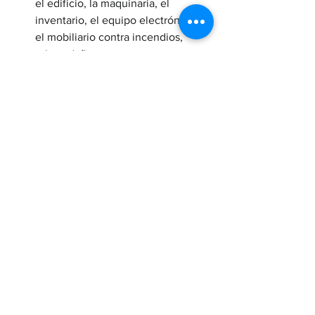
el edificio, la maquinaria, el 
inventario, el equipo electrónico y 
el mobiliario contra incendios, 
robos, daños por agua y 
fenómenos meteorológicos. En 
caso de siniestro, la aseguradora te 
da el capital para reemplazar o 
reparar lo perdido.
No esperes a que un imprevisto detenga 
tu producción o te enfrente a una 
demanda costosa. El seguro empresarial 
es la inversión más inteligente que 
puedes hacer para proteger tu visión de 
negocio y tu esfuerzo de años.
¡Contáctanos! En EXPERTTOS, somos 
una firma boutique especializada en 
blindar negocios. Diseñamos el plan de 
protección perfecto para tu empresa, 