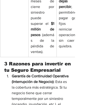
meses de 
dejas de 
cierre por 
percibir
, 
siniestro 
permitiéndote 
puede 
pagar gastos 
superar el 
$1 
fijos y 
millón de 
reiniciar 
pesos
 (ademá
operaciones 
s de la 
sin caer en 
pérdida de 
quiebra.
ventas).
3 Razones para invertir en 
tu Seguro Empresarial
Garantía de Continuidad Operativa 
(Interrupción de Negocio):
 Esta es 
la cobertura más estratégica. Si tu 
negocio tiene que cerrar 
temporalmente por un siniestro 
(incendio, inundación, etc.), el 