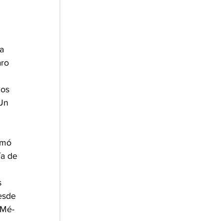
a 
ro 
dos 
Un 
rmó 
ía de 
 
esde 
¡Mé-