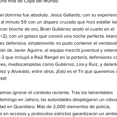
 una final de Copa del Mundo.
el dominio fue absoluto. Jesús Gallardo, con su experienc
o al minuto 59 con un disparo cruzado que hizo estallar las
 con broche de oro, Brian Gutiérrez anotó el cuarto en el 
+2), con un golazo que coronó una noche perfecta. Island
dez defensiva, simplemente no pudo contener el vendaval
ción de Javier Aguirre, el equipo mezcló juventud y vetera
-3 que incluyó a Raúl Rangel en la portería, defensores 
es, mediocampistas como Gutiérrez, Lira y Ruiz, y delant
z y Alvarado, entre otros. ¡Esto es el Tri que queremos v
tal!
mos ignorar el contexto reciente. Tras los lamentables 
domingo en Jalisco, las autoridades desplegaron un robus
idad en Querétaro. Más de 2,000 elementos de policía, 
s en accesos y protocolos estrictos garantizaron un ambi