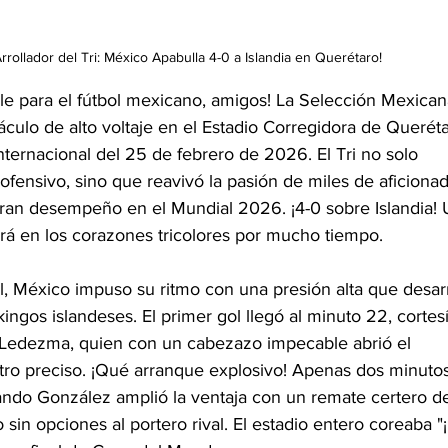
Arrollador del Tri: México Apabulla 4-0 a Islandia en Querétaro!
le para el fútbol mexicano, amigos! La Selección Mexican
culo de alto voltaje en el Estadio Corregidora de Queréta
nternacional del 25 de febrero de 2026. El Tri no solo 
fensivo, sino que reavivó la pasión de miles de aficiona
an desempeño en el Mundial 2026. ¡4-0 sobre Islandia! 
á en los corazones tricolores por mucho tiempo.
al, México impuso su ritmo con una presión alta que desa
kingos islandeses. El primer gol llegó al minuto 22, cortes
 Ledezma, quien con un cabezazo impecable abrió el 
tro preciso. ¡Qué arranque explosivo! Apenas dos minutos
ando González amplió la ventaja con un remate certero d
 sin opciones al portero rival. El estadio entero coreaba "