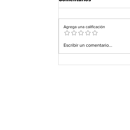
Agrega una calificación
Escribir un comentario...
El Tri arranca el 2026 
sufrida, pero victoria al