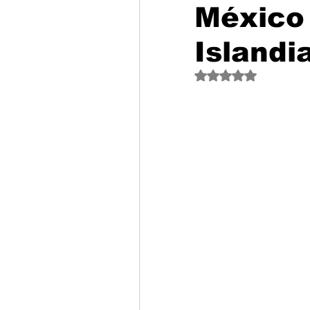
México 
Islandi
Obtuvo NaN de 5 est