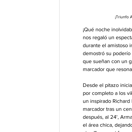
¡Triunfo 
¡Qué noche inolvidab
nos regaló un espectá
durante el amistoso i
demostró su poderío o
que sueñan con un gr
marcador que resonar
Desde el pitazo inici
por completo a los vi
un inspirado Richard
marcador tras un cen
después, al 24', Arm
el área chica, dejando