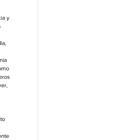
ia y 
 
ia, 
 
nía 
como 
eros 
er, 
to 
ente 