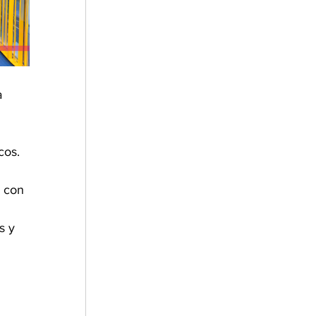
 
cos.
 con 
 
s y 
 
 