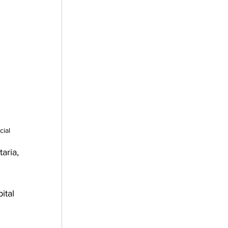
cial
aria, 
ital 