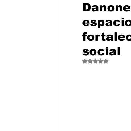
Danone 
espacio
fortale
social
Obtuvo NaN de 5 est