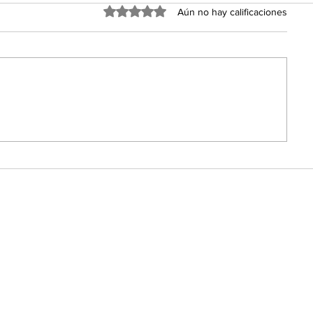
Obtuvo 0 de 5 estrellas.
Aún no hay calificaciones
nsolida a
Impulsa Ricardo Moreno
 cultural y
Congreso federal el uso 
del país
FAISMUN para mantenim
infraestructura municipa