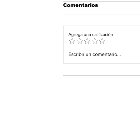
Comentarios
Agrega una calificación
Escribir un comentario...
Feria del Alfeñique co
Toluca como epicentro
económico del centro 