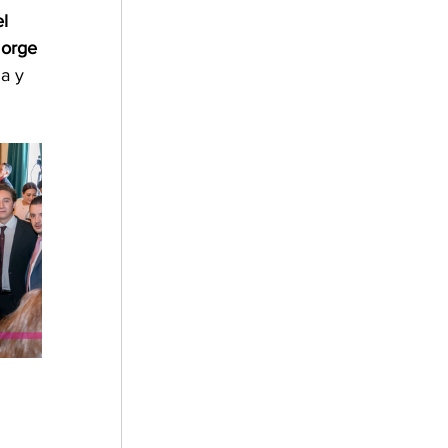
l 
Jorge 
a y 