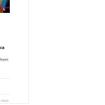
ca 
 Reyes