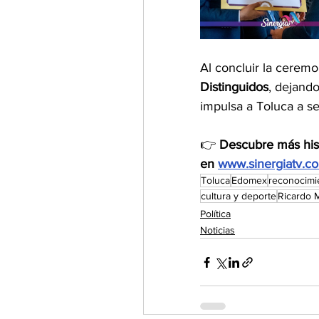
Al concluir la ceremo
Distinguidos
, dejando
impulsa a Toluca a se
👉 
Descubre más hist
en 
www.sinergiatv.c
Toluca
Edomex
reconocimi
cultura y deporte
Ricardo 
Política
Noticias