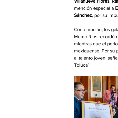
Villanueva Flores, Ra
mención especial a 
E
Sánchez
, por su impu
Con emoción, los gal
Memo Ríos recordó co
mientras que el perio
mexiquense. Por su pa
al talento joven, se
Toluca”.