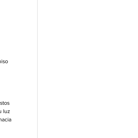
iso 
stos 
 luz 
hacia 