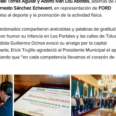
fael Torres Aguilar y Adolfo Iván Lou Aboites
, además de 
rnesto Sánchez Echeverri
, en representación de 
FORD 
lso al deporte y la promoción de la actividad física.
ardonados compartieron anécdotas y palabras de gratitud.
n humor su infancia en Los Portales y las calles de Toluc
dista Guillermo Ochoa evocó su arraigo por la capital 
rte, Erick Trujillo agradeció al Presidente Municipal el a
ñalando que “en cada competencia llevamos el corazón de 