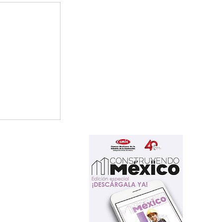
 en
del
iento de
l