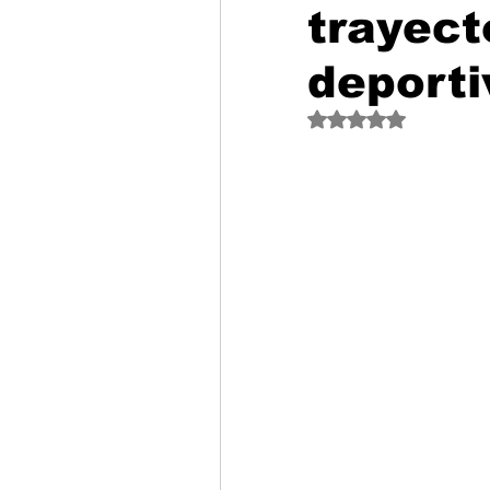
trayecto
deporti
Obtuvo NaN de 5 est