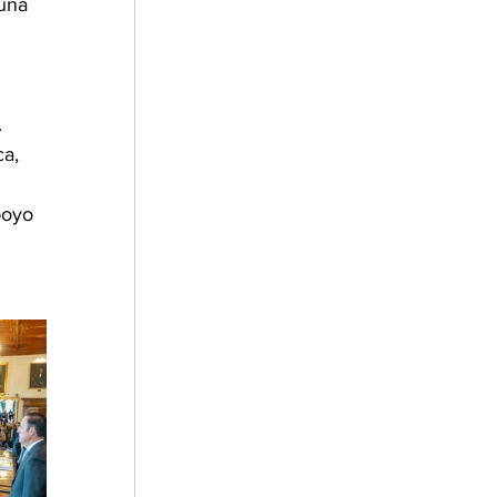
una 
 
a, 
poyo 