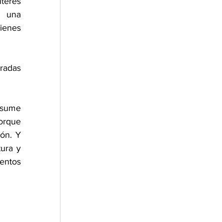
erés 
 una 
enes 
radas 
sume 
orque 
ón. Y 
ra y 
ntos 