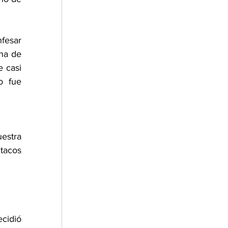
fesar 
na de 
 casi 
 fue 
stra 
tacos 
idió 