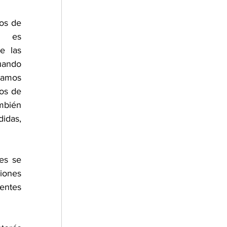
os de 
s es 
e las 
ando 
amos 
os de 
bién 
das, 
s se 
ones 
entes 