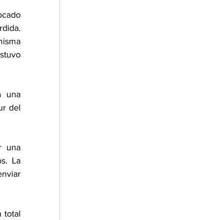
cado 
dida. 
isma 
stuvo 
 una 
r del 
r una 
s. La 
nviar 
total 