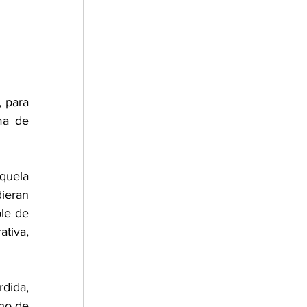
 para 
ma de 
uela 
ieran 
le de 
tiva, 
ida, 
no de 