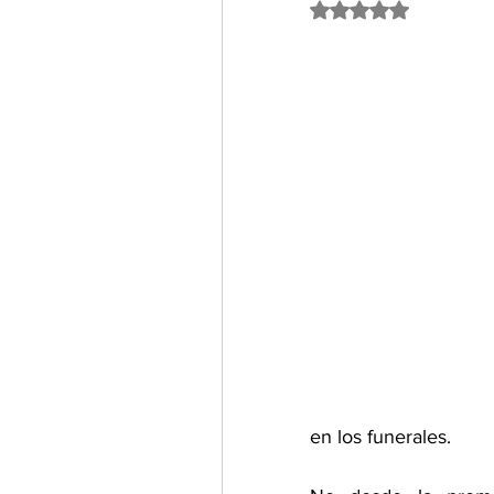
Obtuvo NaN de 5 est
en los funerales.