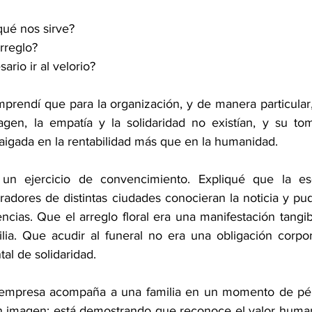
qué nos sirve?
rreglo?
rio ir al velorio?
endí que para la organización, y de manera particular,
agen, la empatía y la solidaridad no existían, y su to
raigada en la rentabilidad más que en la humanidad.
n ejercicio de convencimiento. Expliqué que la esq
radores de distintas ciudades conocieran la noticia y pud
cias. Que el arreglo floral era una manifestación tangib
lia. Que acudir al funeral no era una obligación corpora
al de solidaridad.
mpresa acompaña a una familia en un momento de pérd
en imagen; está demostrando que reconoce el valor huma