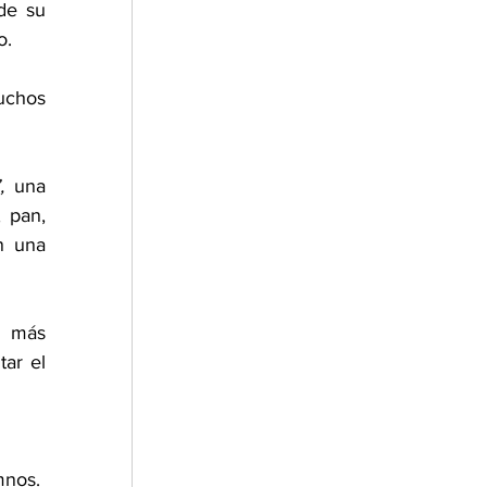
e su 
o.
chos 
,
 una 
 pan, 
 una 
 más 
ar el 
nos.  