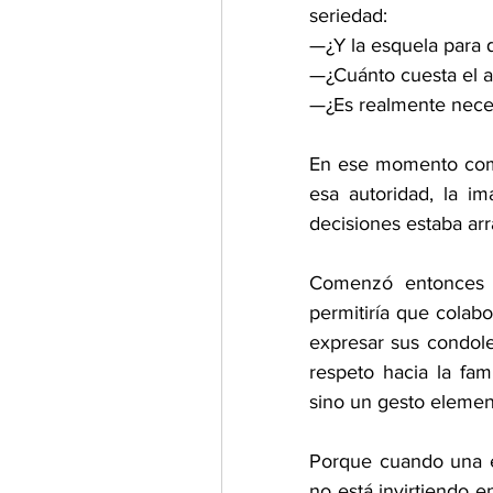
seriedad:
—¿Y la esquela para 
—¿Cuánto cuesta el a
—¿Es realmente necesa
En ese momento compr
esa autoridad, la im
decisiones estaba ar
Comenzó entonces u
permitiría que colabo
expresar sus condolen
respeto hacia la fami
sino un gesto element
Porque cuando una e
no está invirtiendo 