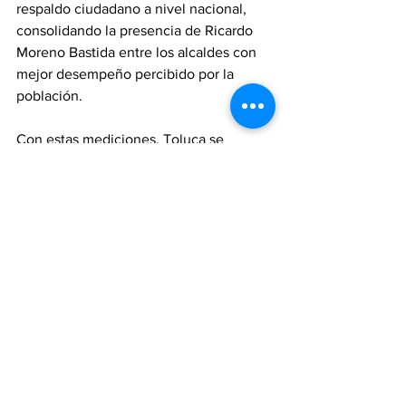
respaldo ciudadano a nivel nacional, 
consolidando la presencia de Ricardo 
Moreno Bastida entre los alcaldes con 
mejor desempeño percibido por la 
población.
Con estas mediciones, Toluca se 
mantiene como uno de los municipios 
con mejores niveles de aprobación 
ciudadana tanto en el ámbito estatal 
como nacional, de acuerdo con los 
indicadores presentados por las 
encuestadoras.
Ricardo Moreno
Toluca
Ranking de Capitales
Política
Noticias