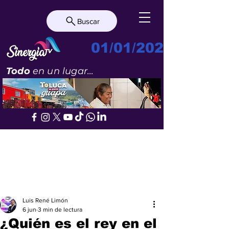
Buscar
01/01/2023
Todo
en un lugar...
Luis René Limón
6 jun
3 min de lectura
¿Quién es el rey en el