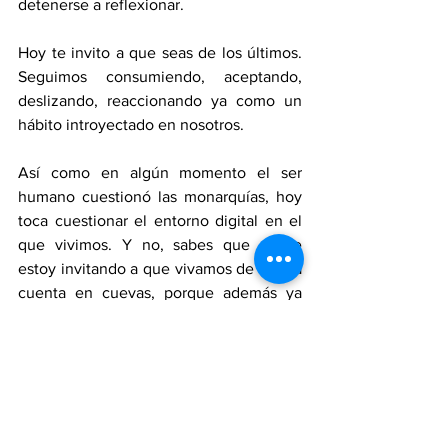
detenerse a reflexionar.
Hoy te invito a que seas de los últimos. 
Seguimos consumiendo, aceptando, 
deslizando, reaccionando ya como un 
hábito introyectado en nosotros.
Así como en algún momento el ser 
humano cuestionó las monarquías, hoy 
toca cuestionar el entorno digital en el 
que vivimos. Y no, sabes que no te 
estoy invitando a que vivamos de nueva 
cuenta en cuevas, porque además ya 
somos muchos y no cabemos. No, no 
pretendo rechazar el universo digital, 
sino entenderlo. Aprender a vivir en él.
Revisa a qué le estás dando acceso. 
Elimina lo que no usas. Deja de regalar 