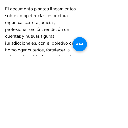
El documento plantea lineamientos 
sobre competencias, estructura 
orgánica, carrera judicial, 
profesionalización, rendición de 
cuentas y nuevas figuras 
jurisdiccionales, con el objetivo de 
homologar criterios, fortalecer la 
autonomía institucional y elevar la 
eficiencia en la administración de 
justicia en todo el país.
A la Asamblea acudieron magistradas, 
magistrados y representantes de los 
poderes judiciales de 26 entidades 
federativas, además de delegaciones a 
distancia, así como integrantes de 
órganos jurisdiccionales, legisladores, 
autoridades municipales, organismos 