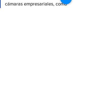
cámaras empresariales, como 
ejemplo de organización, 
liderazgo y compromiso”, 
afirmó.
Desde 
Sinergia TV
, reconocemos este 
relevo institucional como una señal de 
continuidad y visión para la industria de 
la construcción en el Estado de México, 
un sector clave para el desarrollo 
económico, la generación de empleo y 
el crecimiento regional.
CMIC
Gustavo Berrelleza Valdez
Arnulfo Martínez
Comité Directivo
Negocios
Política