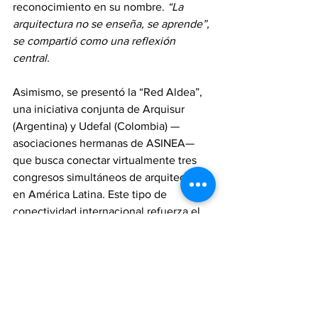
reconocimiento en su nombre. 
“La 
arquitectura no se enseña, se aprende”, 
se compartió como una reflexión 
central.
Asimismo, se presentó la “Red Aldea”, 
una iniciativa conjunta de Arquisur 
(Argentina) y Udefal (Colombia) —
asociaciones hermanas de ASINEA— 
que busca conectar virtualmente tres 
congresos simultáneos de arquitectura 
en América Latina. Este tipo de 
conectividad internacional refuerza el 
carácter integrador del evento y abre 
las aulas al mundo.
Conferencias magistrales, sesiones de 
debate y talleres inspiradores marcaron 
esta edición de ASINEA 113, al adoptar 