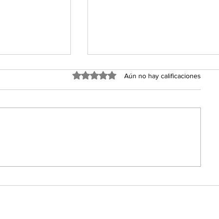
Obtuvo 0 de 5 estrellas.
Aún no hay calificaciones
 la
Órganos y organismos pú
estatales sin resultados