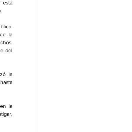
 está 
a.
lica. 
e la 
chos. 
e del 
ó la 
hasta 
en la 
igar, 