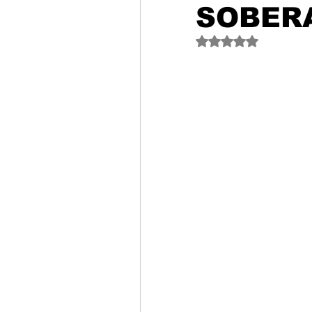
SOBERA
Obtuvo NaN de 5 est