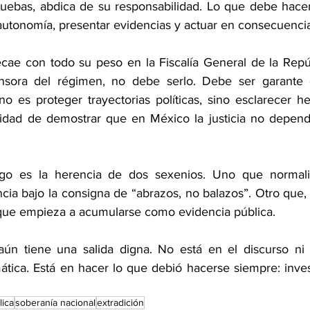
pruebas, abdica de su responsabilidad. Lo que debe hacer
 autonomía, presentar evidencias y actuar en consecuenci
ecae con todo su peso en la Fiscalía General de la Repúb
sora del régimen, no debe serlo. Debe ser garante d
o es proteger trayectorias políticas, sino esclarecer he
idad de demostrar que en México la justicia no depend
go es la herencia de dos sexenios. Uno que normaliz
ancia bajo la consigna de “abrazos, no balazos”. Otro que, 
que empieza a acumularse como evidencia pública.
aún tiene una salida digna. No está en el discurso ni 
ática. Está en hacer lo que debió hacerse siempre: invest
lica
soberanía nacional
extradición