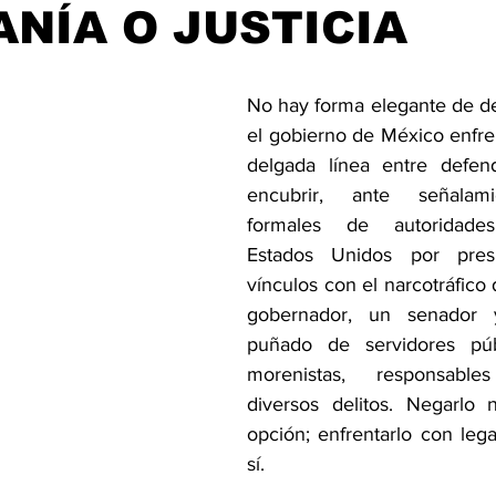
NÍA O JUSTICIA
rellas.
No hay forma elegante de dec
el gobierno de México enfren
delgada línea entre defend
encubrir, ante señalamie
formales de autoridade
Estados Unidos por presu
vínculos con el narcotráfico 
gobernador, un senador 
puñado de servidores públ
morenistas, responsable
diversos delitos. Negarlo 
opción; enfrentarlo con legal
sí.