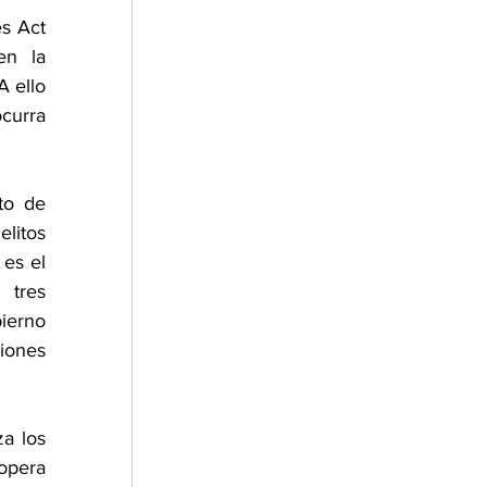
s Act 
n la 
 ello 
curra 
to de 
litos 
es el 
tres 
erno 
iones 
a los 
opera 