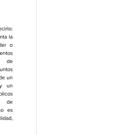
irlo: 
ta la 
er o 
ntos 
s de 
ntos 
de un 
y un 
icos 
s de 
no es 
idad, 