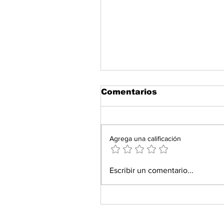
Comentarios
Agrega una calificación
Escribir un comentario...
Una final para la histo
es BICAMPEÓN de la 