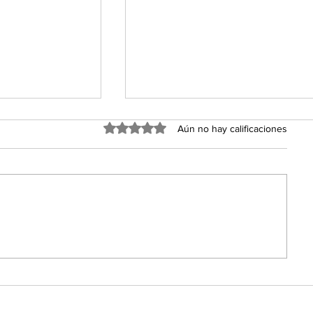
Obtuvo 0 de 5 estrellas.
Aún no hay calificaciones
ria: Toluca
¡Toluca FC Avanza a la Fi
Liga MX
Liga MX: El Diablo Rojo 
para el Infierno!