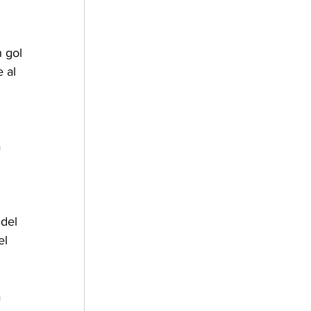
 gol 
 al 
 
 del 
el 
 