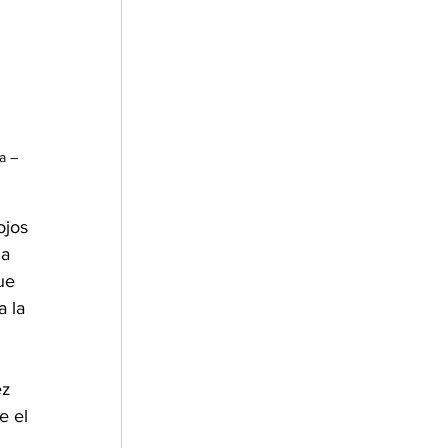
a – 
ojos 
a 
ue 
 la 
z 
e el 