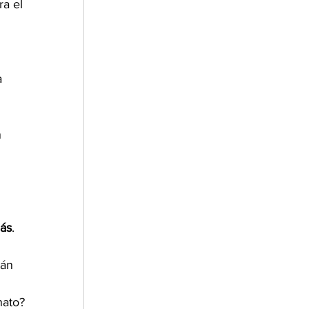
a el 
a 
 
 
más
.
tán 
ato? 