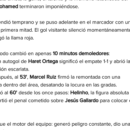
Mohamed
 terminaron imponiéndose.
ndió temprano y se puso adelante en el marcador con un
 primera mitad. El gol visitante silenció momentáneamente
ó la llama roja.
todo cambió en apenas 
10 minutos demoledores
:
n autogol de 
Haret Ortega
 significó el empate 1-1 y abrió la
ión escarlata.
pués, al 
53'
, 
Marcel Ruiz
 firmó la remontada con una 
a dentro del área, desatando la locura en las gradas.
ó al 
60'
 desde los once pasos: 
Helinho
, la figura absoluta
rtió el penal cometido sobre 
Jesús Gallardo
 para colocar 
fue el motor del equipo: generó peligro constante, dio una