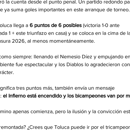
rró la cuenta desde el punto penal. Un partido redondo par
ue ya suma goles importantes en este arranque de torneo.
oluca llega a 
6 puntos de 6 posibles
 (victoria 1-0 ante 
da 1 + este triunfazo en casa) y se coloca en la cima de l
lausura 2026, al menos momentáneamente.
 como siempre: llenando el Nemesio Díez y empujando en
iente fue espectacular y los Diablos lo agradecieron con
rácter.
significa tres puntos más, también envía un mensaje 
: 
el Infierno está encendido y los bicampeones van por 
mino apenas comienza, pero la ilusión y la convicción es
remontada? ¿Crees que Toluca puede ir por el tricampeon