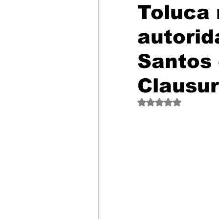
Toluca
autorid
Santos 
Clausu
Obtuvo NaN de 5 est