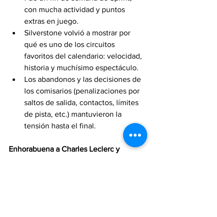
con mucha actividad y puntos 
extras en juego.
Silverstone volvió a mostrar por 
qué es uno de los circuitos 
favoritos del calendario: velocidad, 
historia y muchísimo espectáculo.
Los abandonos y las decisiones de 
los comisarios (penalizaciones por 
saltos de salida, contactos, límites 
de pista, etc.) mantuvieron la 
tensión hasta el final.
Enhorabuena a Charles Leclerc y 
Ferrari
 por esta victoria tan esperada. El 
monegasco demostró una vez más su 
talento en condiciones complicadas.
¿Qué te pareció la carrera? ¿Crees que 