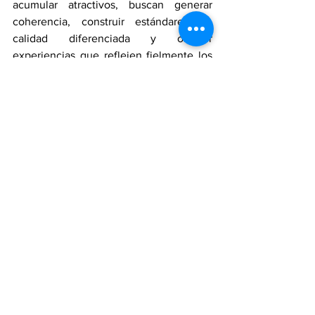
acumular atractivos, buscan generar 
coherencia, construir estándares de 
calidad diferenciada y ofrecer 
experiencias que reflejen fielmente los 
atributos del territorio. Son, en esencia, 
expresiones de una cuidadosa curaduría 
territorial donde cada actor aporta una 
pieza para construir una experiencia 
colectiva más amplia. 
El gran cambio que observamos hoy es 
que el turismo comienza a abandonar 
sus viejos paradigmas industriales para 
abrazar una lógica de 
corresponsabilidad. Las comunidades 
dejan de ser espectadoras para 
convertirse en protagonistas; los 
paisajes dejan de verse como recursos 
explotables para reconocerse como 