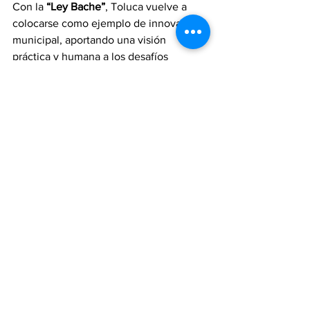
Con la 
“Ley Bache”
, Toluca vuelve a 
colocarse como ejemplo de innovación 
municipal, aportando una visión 
práctica y humana a los desafíos 
urbanos. Una iniciativa que no solo 
busca tapar baches, sino 
abrir camino a 
una nueva forma de gobernar: cercana, 
eficiente y enfocada en resultados.
Ricardo Moreno
Toluca
Infraestructura Urbana
Ley Bache
Sinergia TV
Política Municipal
Gobierno Local
Política
Ver todo
Entradas recientes