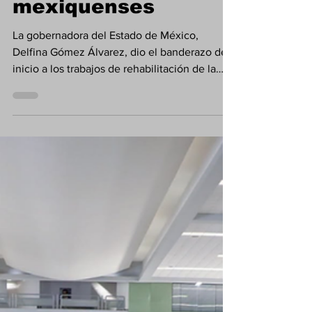
de 1.6 millones de
mexiquenses
La gobernadora del Estado de México,
Delfina Gómez Álvarez, dio el banderazo de
inicio a los trabajos de rehabilitación de la
Avenida Alfredo del Mazo, una de las
vialidades más importantes de la capital
mexiquense, con una inversión superior a los
30 millones de pesos y un beneficio
estimado para más de 1 millón 623 mil
habitantes.