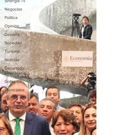
Sinergia Tv
Negocios
Política
Opinión
Deporte
Sociedad
Turismo
Noticias
Desarrollo
Empresarial
Gobierno
Municipios
Cultura
Internacional