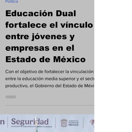
Sinergia TV
26 jun
2 min de lectura
Política
Educación Dual
fortalece el vínculo
entre jóvenes y
empresas en el
Estado de México
Con el objetivo de fortalecer la vinculación
entre la educación media superior y el sector
productivo, el Gobierno del Estado de México
llevó a cabo la Feria Emprende-Dual ED•26
"Motiva • Crea • Transforma", un espacio